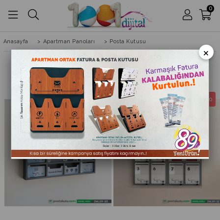
0
Anasayfa
>
Apartman Panoları
>
Posta Kutusu
×
Ücretsiz Kargo
Ücretsiz Kargo