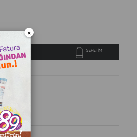
×
SEPETIM
Posta Kutusu