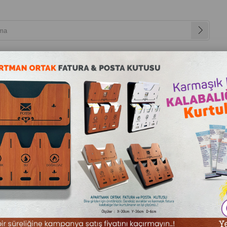
alışmalarımız
İletişim
ux 10-12 Dairelik Kilitli Apartman İlan Panosu ve Posta Kutusu
Delux 10-12 Dairelik Kilitli Apartman İlan Panosu ve 
₺11.990,00
(KDV Dahil)