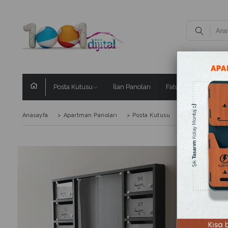
Posta Kutusu
İlan Panoları
Fatura Kutusu
Ç
Anasayfa
>
Apartman Panoları
>
Posta Kutusu
>
Delux
>
Del