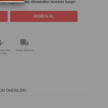
ünü uygun fiyata sitemizden ücretsiz kargo
Düşünce
Kargo Bedava
r Ver
ÜN ÖNERILERI