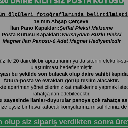
20 DAİRE KİLİTSİZ POSTA KUTUSU
ün ölçüleri fotoğraflarında belirtilmişti
18 mm Ahşap Çerçeve
İlan Pano Kapakları:
Şeffaf Pleksi Malzeme
Posta Kutusu Kapakları:
Yarısaydam Buzlu Pleksi
Magnet İlan Panosu-6 Adet Magnet Hediyemizdir
le 20 dairelik bir apartmanın ya da sitenin elektrik-su
ulaştırılması hedeflenmiştir.
ası bu şekilde son bulacak olup daire sahibi kapıdan 
fatura-posta ve evrakları görüp teslim alacaktır.
te apartman yöneticilerimiz kat maliklerine yapmak isted
rahatça ilan edebilecektir.
ısı sayesinde ilanlar-duyurular panoya çok rahatça asıl
nize eşsiz bir hava katacak komşularınız misafirleriniz d
m olup siz sipariş verdikten sonra ür