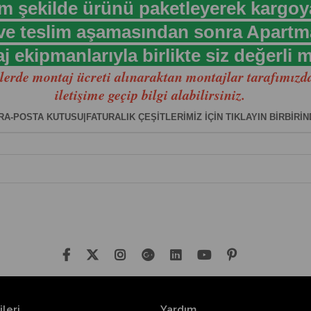
am şekilde ürünü paketleyerek kargoy
 ve teslim aşamasından sonra Apartm
kipmanlarıyla birlikte siz değerli m
lerde montaj ücreti alınaraktan montajlar tarafımızdan
iletişime geçip bilgi alabilirsiniz.
A-POSTA KUTUSU|FATURALIK ÇEŞİTLERİMİZ İÇİN TIKLAYIN BİRBİRİ
ileri
Yardım