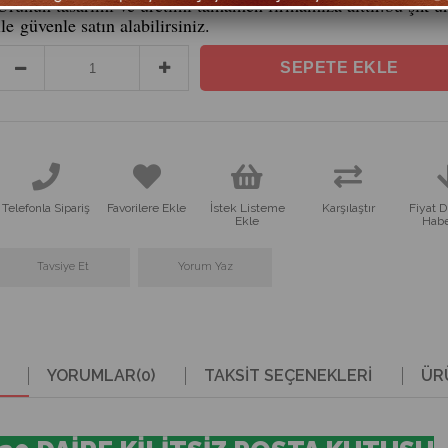
Ürünün tasarımı ve üretimi tamamen firmamıza aittir.bu şık ür
ile güvenle satın alabilirsiniz.
Telefonla Sipariş
Favorilere Ekle
İstek Listeme
Karşılaştır
Fiyat 
Ekle
Habe
Tavsiye Et
Yorum Yaz
YORUMLAR
(0)
TAKSIT SEÇENEKLERI
ÜR