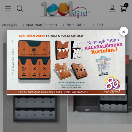
0
Anasayfa
>
Apartman Panoları
>
Posta Kutusu
>
Soft
×
Ücretsiz Kargo
Ücretsiz Kargo