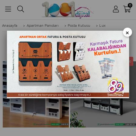
0
Anasayfa
>
Apartman Panoları
>
Posta Kutusu
>
Lux
×
Ücretsiz Kargo
Ücretsiz Kargo