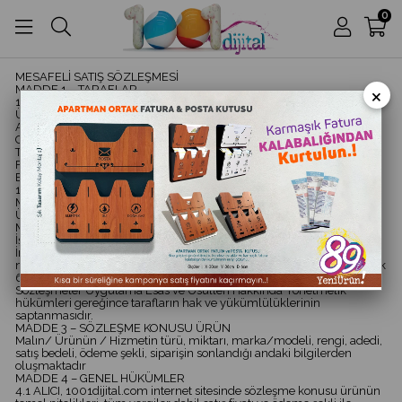
0
MESAFELİ SATIŞ SÖZLEŞMESİ
×
MADDE 1 – TARAFLAR
1.1 – SATICI
Ünvanı : REKLAMWAR REKLAM HİZMETLERİ
Adresi : Mehmet Akif Mahallesi Turgut Özal Bulvarı Yumurcak
Caddesi No:30 Ümraniye-İstanbul
Telefon :0539 941 27 90
Fax : 0.212.886.29.15
Eposta adresi :
info@1001dijital.com
1.2 – ALICI
Müşteri olarak 1001dijital.com alışveriş sitesine üye olan kişi.
Üye olurken kullanılan adres ve iletişim bilgileri esas alınır.
MADDE 2 – KONU
İşbu sözleşmenin konusu, ALICI’nın SATICI’ya ait www.1001dijital.com
İnternet sitesinden elektronik ortamda siparişini yaptığı aşağıda
nitelikleri ve satış fiyatı belirtilen ürünün satışı ve teslimi ile ilgili olarak
6502 sayılı Tüketicilerin Korunması Hakkındaki Kanun ve Mesafeli
Sözleşmeler Uygulama Esas ve Usulleri Hakkında Yönetmelik
hükümleri gereğince tarafların hak ve yükümlülüklerinin
saptanmasıdır.
MADDE 3 – SÖZLEŞME KONUSU ÜRÜN
Malın/ Ürünün / Hizmetin türü, miktarı, marka/modeli, rengi, adedi,
satış bedeli, ödeme şekli, siparişin sonlandığı andaki bilgilerden
oluşmaktadır
MADDE 4 – GENEL HÜKÜMLER
4.1 ALICI, 1001dijital.com internet sitesinde sözleşme konusu ürünün