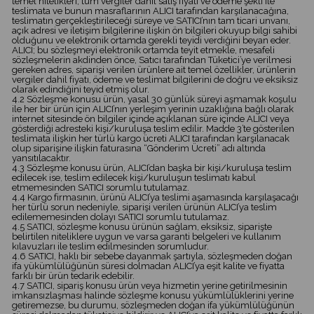
temel nitelikleri, tüm vergiler dahil satış fiyatı ve ödeme şekli ile
teslimata ve bunun masraflarının ALICI tarafından karşılanacağına,
teslimatın gerçekleştirileceği süreye ve SATICI’nın tam ticari unvanı,
açık adresi ve iletişim bilgilerine ilişkin ön bilgileri okuyup bilgi sahibi
olduğunu ve elektronik ortamda gerekli teyidi verdiğini beyan eder.
ALICI; bu sözleşmeyi elektronik ortamda teyit etmekle, mesafeli
sözleşmelerin akdinden önce, Satıcı tarafından Tüketici’ye verilmesi
gereken adres, siparişi verilen ürünlere ait temel özellikler, ürünlerin
vergiler dahil fiyatı, ödeme ve teslimat bilgilerini de doğru ve eksiksiz
olarak edindiğini teyid etmiş olur.
4.2 Sözleşme konusu ürün, yasal 30 günlük süreyi aşmamak koşulu
ile her bir ürün için ALICI’nın yerleşim yerinin uzaklığına bağlı olarak
internet sitesinde ön bilgiler içinde açıklanan süre içinde ALICI veya
gösterdiği adresteki kişi/kuruluşa teslim edilir. Madde 3’te gösterilen
teslimata ilişkin her türlü kargo ücreti ALICI tarafından karşılanacak
olup siparişine ilişkin faturasına “Gönderim Ücreti” adı altında
yansıtılacaktır.
4.3 Sözleşme konusu ürün, ALICI’dan başka bir kişi/kuruluşa teslim
edilecek ise, teslim edilecek kişi/kuruluşun teslimatı kabul
etmemesinden SATICI sorumlu tutulamaz.
4.4 Kargo firmasının, ürünü ALICI’ya teslimi aşamasında karşılaşacağı
her türlü sorun nedeniyle, siparişi verilen ürünün ALICI’ya teslim
edilememesinden dolayı SATICI sorumlu tutulamaz.
4.5 SATICI, sözleşme konusu ürünün sağlam, eksiksiz, siparişte
belirtilen niteliklere uygun ve varsa garanti belgeleri ve kullanım
kılavuzları ile teslim edilmesinden sorumludur.
4.6 SATICI, haklı bir sebebe dayanmak şartıyla, sözleşmeden doğan
ifa yükümlülüğünün süresi dolmadan ALICI’ya eşit kalite ve fiyatta
farklı bir ürün tedarik edebilir.
4.7 SATICI, sipariş konusu ürün veya hizmetin yerine getirilmesinin
imkansızlaşması halinde sözleşme konusu yükümlülüklerini yerine
getiremezse, bu durumu, sözleşmeden doğan ifa yükümlülüğünün