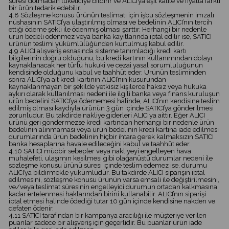
süresi dolmadan tüketiciye bildirir ve ALICI’ya eşit kalite ve fiyatta farklı
bir ürün tedarik edebilir.
4.8 Sözleşme konusu ürünün teslimatı için işbu sözleşmenin imzalı
nüshasının SATICI’ya ulaştırılmış olması ve bedelinin ALICI’nın tercih
ettiği ödeme şekli ile ödenmiş olması şarttır. Herhangi bir nedenle
ürün bedeli ödenmez veya banka kayıtlarında iptal edilir ise, SATICI
ürünün teslimi yükümlülüğünden kurtulmuş kabul edilir.
4.9 ALICI alışveriş esnasında sisteme tanımladığı kredi kartı
bilgilerinin doğru olduğunu, bu kredi kartının kullanımından dolayı
kaynaklanacak her türlü hukuki ve cezai yasal sorumluluğunun
kendisinde olduğunu kabul ve taahhüt eder. Ürünün tesliminden
sonra ALICI’ya ait kredi kartının ALICI’nın kusurundan
kaynaklanmayan bir şekilde yetkisiz kişilerce haksız veya hukuka
aykırı olarak kullanılması nedeni ile ilgili banka veya finans kuruluşun
ürün bedelini SATICI’ya ödememesi halinde, ALICI’nın kendisine teslim
edilmiş olması kaydıyla ürünün 3 gün içinde SATICI’ya gönderilmesi
zorunludur. Bu takdirde nakliye giderleri ALICI’ya aittir. Eğer ALICI
ürünü geri göndermezse kredi kartından herhangi bir nedenle ürün
bedelinin alınmaması veya ürün bedelinin kredi kartına iade edilmesi
durumlarında ürün bedelinin hiçbir ihtara gerek kalmaksızın SATICI
banka hesaplarına havale edileceğini kabul ve taahhüt eder.
4.10 SATICI mücbir sebepler veya nakliyeyi engelleyen hava
muhalefeti, ulaşımın kesilmesi gibi olağanüstü durumlar nedeni ile
sözleşme konusu ürünü süresi içinde teslim edemez ise, durumu
ALICI’ya bildirmekle yükümlüdür. Bu takdirde ALICI siparişin iptal
edilmesini, sözleşme konusu ürünün varsa emsali ile değiştirilmesini,
ve/veya teslimat süresinin engelleyici durumun ortadan kalkmasına
kadar ertelenmesi haklarından birini kullanabilir. ALICI’nın siparişi
iptal etmesi halinde ödediği tutar 10 gün içinde kendisine nakden ve
defaten ödenir.
4.11 SATICI tarafından bir kampanya aracılığı ile müşteriye verilen
puanlar sadece bir alışveriş için geçerlidir. Bu puanlar ürün iade