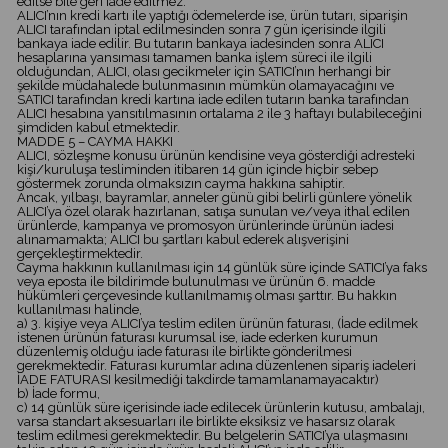
edilse bile geri iade edilmez.
ALICI’nın kredi kartı ile yaptığı ödemelerde ise, ürün tutarı, siparişin
ALICI tarafından iptal edilmesinden sonra 7 gün içerisinde ilgili
bankaya iade edilir. Bu tutarın bankaya iadesinden sonra ALICI
hesaplarına yansıması tamamen banka işlem süreci ile ilgili
olduğundan, ALICI, olası gecikmeler için SATICI’nın herhangi bir
şekilde müdahalede bulunmasının mümkün olamayacağını ve
SATICI tarafından kredi kartına iade edilen tutarın banka tarafından
ALICI hesabına yansıtılmasının ortalama 2 ile 3 haftayı bulabileceğini
şimdiden kabul etmektedir.
MADDE 5 – CAYMA HAKKI
ALICI, sözleşme konusu ürünün kendisine veya gösterdiği adresteki
kişi/kuruluşa tesliminden itibaren 14 gün içinde hiçbir sebep
göstermek zorunda olmaksızın cayma hakkına sahiptir.
Ancak, yılbaşı, bayramlar, anneler günü gibi belirli günlere yönelik
ALICI’ya özel olarak hazırlanan, satışa sunulan ve/veya ithal edilen
ürünlerde, kampanya ve promosyon ürünlerinde ürünün iadesi
alınamamakta; ALICI bu şartları kabul ederek alışverişini
gerçekleştirmektedir.
Cayma hakkının kullanılması için 14 günlük süre içinde SATICI’ya faks
veya eposta ile bildirimde bulunulması ve ürünün 6. madde
hükümleri çerçevesinde kullanılmamış olması şarttır. Bu hakkın
kullanılması halinde,
a) 3. kişiye veya ALICI’ya teslim edilen ürünün faturası, (İade edilmek
istenen ürünün faturası kurumsal ise, iade ederken kurumun
düzenlemiş olduğu iade faturası ile birlikte gönderilmesi
gerekmektedir. Faturası kurumlar adına düzenlenen sipariş iadeleri
İADE FATURASI kesilmediği takdirde tamamlanamayacaktır)
b) İade formu,
c) 14 günlük süre içerisinde iade edilecek ürünlerin kutusu, ambalajı,
varsa standart aksesuarları ile birlikte eksiksiz ve hasarsız olarak
teslim edilmesi gerekmektedir. Bu belgelerin SATICI’ya ulaşmasını