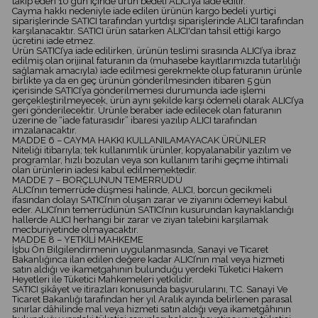
takip eden 10 gün içinde ürün bedeli ALICI’ya iade edilir.
Cayma hakkı nedeniyle iade edilen ürünün kargo bedeli yurtiçi
siparişlerinde SATICI tarafından yurtdışı siparişlerinde ALICI tarafından
karşılanacaktır. SATICI ürün satarken ALICI'dan tahsil ettiği kargo
ücretini iade etmez.
Ürün SATICI’ya iade edilirken, ürünün teslimi sırasında ALICI’ya ibraz
edilmiş olan orijinal faturanın da (muhasebe kayıtlarımızda tutarlılığı
sağlamak amacıyla) iade edilmesi gerekmekte olup faturanın ürünle
birlikte ya da en geç ürünün gönderilmesinden itibaren 5 gün
içerisinde SATICI’ya gönderilmemesi durumunda iade işlemi
gerçekleştirilmeyecek, ürün aynı şekilde karşı ödemeli olarak ALICI’ya
geri gönderilecektir. Ürünle beraber iade edilecek olan faturanın
üzerine de “iade faturasıdır” ibaresi yazılıp ALICI tarafından
imzalanacaktır.
MADDE 6 – CAYMA HAKKI KULLANILAMAYACAK ÜRÜNLER
Niteliği itibarıyla; tek kullanımlık ürünler, kopyalanabilir yazılım ve
programlar, hızlı bozulan veya son kullanım tarihi geçme ihtimali
olan ürünlerin iadesi kabul edilmemektedir.
MADDE 7 – BORÇLUNUN TEMERRÜDÜ
ALICI’nın temerrüde düşmesi halinde, ALICI, borcun gecikmeli
ifasından dolayı SATICI’nın oluşan zarar ve ziyanını ödemeyi kabul
eder. ALICI’nın temerrüdünün SATICI’nın kusurundan kaynaklandığı
hallerde ALICI herhangi bir zarar ve ziyan talebini karşılamak
mecburiyetinde olmayacaktır.
MADDE 8 – YETKİLİ MAHKEME
İşbu Ön Bilgilendirmenin uygulanmasında, Sanayi ve Ticaret
Bakanlığınca ilan edilen değere kadar ALICI’nın mal veya hizmeti
satın aldığı ve ikametgahının bulunduğu yerdeki Tüketici Hakem
Heyetleri ile Tüketici Mahkemeleri yetkilidir.
SATICI şikâyet ve itirazları konusunda başvurularını, T.C. Sanayi Ve
Ticaret Bakanlığı tarafından her yıl Aralık ayında belirlenen parasal
sınırlar dâhilinde mal veya hizmeti satın aldığı veya ikametgâhının