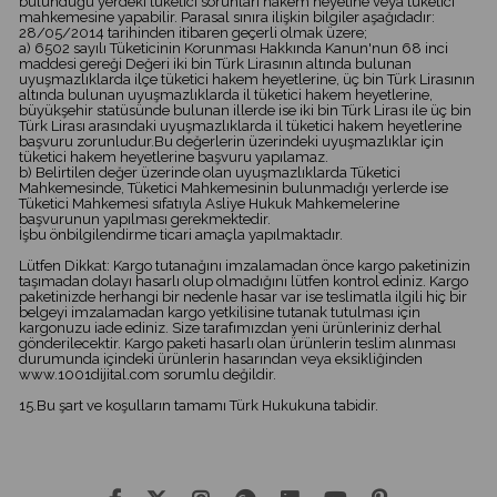
bulunduğu yerdeki tüketici sorunları hakem heyetine veya tüketici
mahkemesine yapabilir. Parasal sınıra ilişkin bilgiler aşağıdadır:
28/05/2014 tarihinden itibaren geçerli olmak üzere;
a) 6502 sayılı Tüketicinin Korunması Hakkında Kanun'nun 68 inci
maddesi gereği Değeri iki bin Türk Lirasının altında bulunan
uyuşmazlıklarda ilçe tüketici hakem heyetlerine, üç bin Türk Lirasının
altında bulunan uyuşmazlıklarda il tüketici hakem heyetlerine,
büyükşehir statüsünde bulunan illerde ise iki bin Türk Lirası ile üç bin
Türk Lirası arasındaki uyuşmazlıklarda il tüketici hakem heyetlerine
başvuru zorunludur.Bu değerlerin üzerindeki uyuşmazlıklar için
tüketici hakem heyetlerine başvuru yapılamaz.
b) Belirtilen değer üzerinde olan uyuşmazlıklarda Tüketici
Mahkemesinde, Tüketici Mahkemesinin bulunmadığı yerlerde ise
Tüketici Mahkemesi sıfatıyla Asliye Hukuk Mahkemelerine
başvurunun yapılması gerekmektedir.
İşbu önbilgilendirme ticari amaçla yapılmaktadır.
Lütfen Dikkat: Kargo tutanağını imzalamadan önce kargo paketinizin
taşımadan dolayı hasarlı olup olmadığını lütfen kontrol ediniz. Kargo
paketinizde herhangi bir nedenle hasar var ise teslimatla ilgili hiç bir
belgeyi imzalamadan kargo yetkilisine tutanak tutulması için
kargonuzu iade ediniz. Size tarafımızdan yeni ürünleriniz derhal
gönderilecektir. Kargo paketi hasarlı olan ürünlerin teslim alınması
durumunda içindeki ürünlerin hasarından veya eksikliğinden
www.1001dijital.com sorumlu değildir.
15.Bu şart ve koşulların tamamı Türk Hukukuna tabidir.