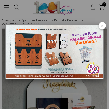
0
Anasayfa
>
Apartman Panoları
>
Faturalık Kutusu
>
×
Dekoratif Daire Kapı Postası